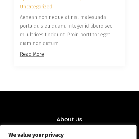
Uncategorized
Aenean non neque at nisl malesuada
porta quis eu quam. Integer id libero sed
mi ultrices tincidunt. Proin porttitor eget
diam non dictum.
Read More
About Us
ADTechOptima is a team of researchers at
We value your privacy
Lancaster University working on enhancing