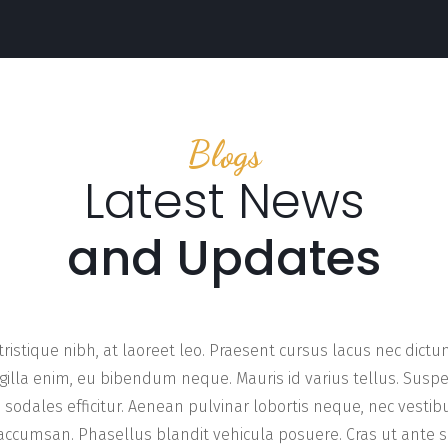
Blogs
Latest News
and Updates
 tristique nibh, at laoreet leo. Praesent cursus lacus nec dict
ngilla enim, eu bibendum neque. Mauris id varius tellus. Sus
i sodales efficitur. Aenean pulvinar lobortis neque, nec vest
cumsan. Phasellus blandit vehicula posuere. Cras ut ante so