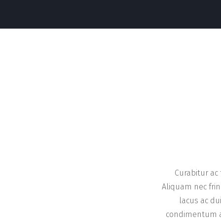
Curabitur ac
Aliquam nec fri
lacus ac du
condimentum ac