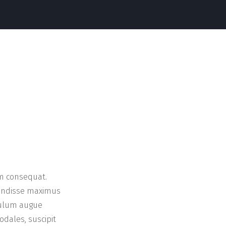
um consequat.
pendisse maximus
ibulum augue
dales, suscipit