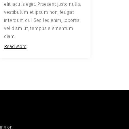
elit iaculis eget. Praesent justo nulla,
vestibulum et ipsum non, feugiat
interdum dui. Sed leo enim, lobortis
vel diam ut, tempus elementum
diam.
Read More
ing on