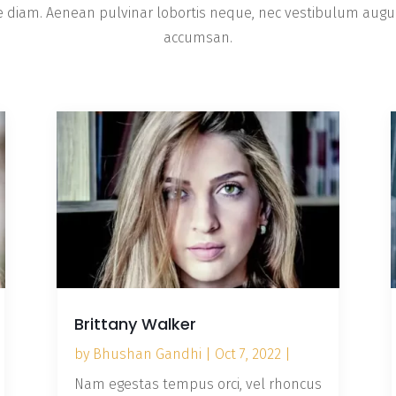
re diam. Aenean pulvinar lobortis neque, nec vestibulum au
accumsan.
Brittany Walker
by
Bhushan Gandhi
|
Oct 7, 2022
|
Nam egestas tempus orci, vel rhoncus