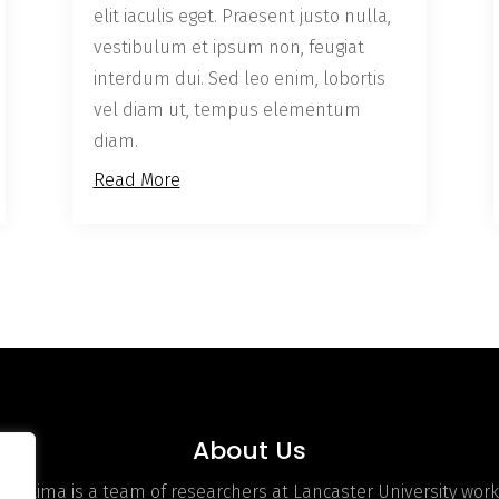
elit iaculis eget. Praesent justo nulla,
vestibulum et ipsum non, feugiat
interdum dui. Sed leo enim, lobortis
vel diam ut, tempus elementum
diam.
Read More
About Us
hOptima is a team of researchers at Lancaster University work